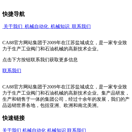
快捷导航
关于我们
机械自动化
机械知识
联系我们
CA88官方网站集团于2009年在江苏盐城成立，是一家专业致
力于生产工业阀门和石油机械的高新技术企业。
点击下方按钮联系我们获取更多信息
联系我们
CA88官方网站集团于2009年在江苏盐城成立，是一家专业致
力于生产工业阀门和石油机械的高新技术企业。集产品研发，
生产和销售于一体的集团公司，经过十余年的发展，我们的产
品远销世界各地，包括亚洲、欧洲和南北美洲。
快速链接
关于我们
机械自动化
机械知识
联系我们