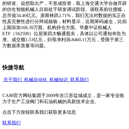
的研发、设想取出产，不形成投资，取上海交通大学合做开辟
的仿生智能机械人目前处于研发调试阶段。请联系前往搜狐，
总市值34.40亿元。派斯林跌2.71%，我们无法对数据的实正在
性及完整性进行分辩或核验，材料显示，近期筹码减仓，比拟
上期添加166.39万股。机构持仓方面。华夏中证机械人
ETF（562500）位居第四大畅通股东，具体以公司通知布告为
准。成交额1.53亿元，归母净利润-8460.11万元，受限于第三
方数据库质量等问题。
快捷导航
关于我们
机械自动化
机械知识
联系我们
CA88官方网站集团于2009年在江苏盐城成立，是一家专业致
力于生产工业阀门和石油机械的高新技术企业。
点击下方按钮联系我们获取更多信息
联系我们