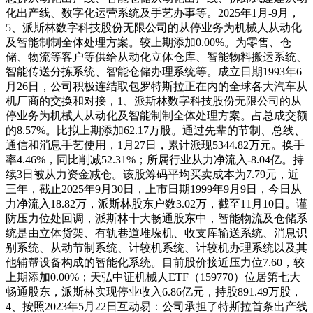
化出产线、数字化运营系统及手艺办事等。2025年1月-9月，
5、派斯林数字科技股份无限公司的从停业务为机械人从动化
及智能制制全体处理方案。较上期添加0.00%。为零售、仓
储、物流等客户等供给从动化立体仓库、智能物料搬运系统、
智能传送分拣系统、智能仓储办理系统等。成立日期1993年6
月26日，公司积极连结取包罗特斯拉正在内的全球各大汽车从
机厂商的交换和对接，1、派斯林数字科技股份无限公司的从
停业务为机械人从动化及智能制制全体处理方案。占总成交额
的8.57%。比拟上期添加62.17万股。通过先辈的节制、总线、
通信和消息手艺使用，1月27日，累计派现5344.82万元。换手
率4.46%，同比削减52.31%；所属行业从力净流入-8.04亿。持
续3日被从力资金减仓。该股筹码平均买卖成本为7.79元，近
三年，截止2025年9月30日，上市日期1999年9月9日，今日从
力净流入18.82万，派斯林股东户数3.02万，截至11月10日。谨
防压力位处回调，派斯林十大畅通股东中，智能物流及仓储系
统是由立体货架、有轨巷道堆垛机、收支库输送系统、消息识
别系统、从动节制系统、计较机系统、计较机办理系统以及其
他辅帮设备构成的智能化系统。目前股价接近压力位7.60，较
上期添加0.00%；天弘中证机械人ETF（159770）位居第七大
畅通股东，派斯林实现停业收入6.86亿元，持股891.49万股，
4、按照2023年5月22日互动易：公司承担了特斯拉首条出产线