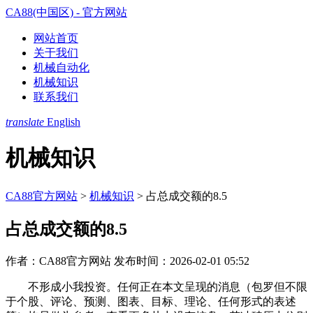
CA88(中国区) - 官方网站
网站首页
关于我们
机械自动化
机械知识
联系我们
translate
English
机械知识
CA88官方网站
>
机械知识
>
占总成交额的8.5
占总成交额的8.5
作者：CA88官方网站
发布时间：2026-02-01 05:52
不形成小我投资。任何正在本文呈现的消息（包罗但不限
于个股、评论、预测、图表、目标、理论、任何形式的表述