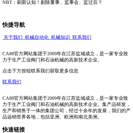
NBT：刷新认知！剔除董事、监事会、监过后？
快捷导航
关于我们
机械自动化
机械知识
联系我们
CA88官方网站集团于2009年在江苏盐城成立，是一家专业致
力于生产工业阀门和石油机械的高新技术企业。
点击下方按钮联系我们获取更多信息
联系我们
CA88官方网站集团于2009年在江苏盐城成立，是一家专业致
力于生产工业阀门和石油机械的高新技术企业。集产品研发，
生产和销售于一体的集团公司，经过十余年的发展，我们的产
品远销世界各地，包括亚洲、欧洲和南北美洲。
快速链接