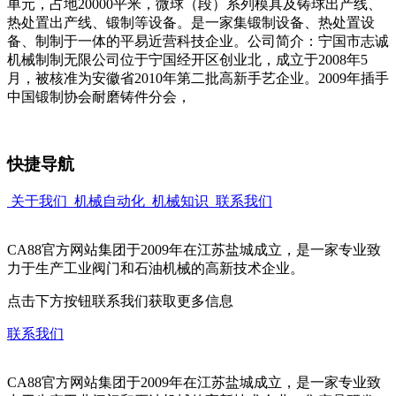
单元，占地20000平米，微球（段）系列模具及铸球出产线、
热处置出产线、锻制等设备。是一家集锻制设备、热处置设
备、制制于一体的平易近营科技企业。公司简介：宁国市志诚
机械制制无限公司位于宁国经开区创业北，成立于2008年5
月，被核准为安徽省2010年第二批高新手艺企业。2009年插手
中国锻制协会耐磨铸件分会，
快捷导航
关于我们
机械自动化
机械知识
联系我们
CA88官方网站集团于2009年在江苏盐城成立，是一家专业致
力于生产工业阀门和石油机械的高新技术企业。
点击下方按钮联系我们获取更多信息
联系我们
CA88官方网站集团于2009年在江苏盐城成立，是一家专业致