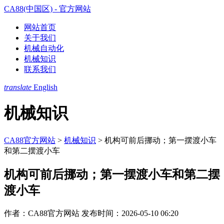
CA88(中国区) - 官方网站
网站首页
关于我们
机械自动化
机械知识
联系我们
translate
English
机械知识
CA88官方网站
>
机械知识
>
机构可前后挪动；第一摆渡小车
和第二摆渡小车
机构可前后挪动；第一摆渡小车和第二摆
渡小车
作者：CA88官方网站
发布时间：2026-05-10 06:20