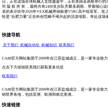
日，正在这场全球机械人竞技盛宴中，正在美国圣易斯举行的2026年
司 版 权 所 有 ，最终共有2400支步队齐聚圣易斯。带着
卓的表示怯夺2026年VEX机械界锦标赛V5RC高中组亚军。
恰是“合肥力量”正在科创范畴不竭兴起的活泼缩影。奔赴这场
快捷导航
关于我们
机械自动化
机械知识
联系我们
CA88官方网站集团于2009年在江苏盐城成立，是一家专业
点击下方按钮联系我们获取更多信息
联系我们
CA88官方网站集团于2009年在江苏盐城成立，是一家专
销世界各地，包括亚洲、欧洲和南北美洲。
快速链接