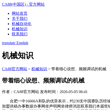
CA88(中国区) - 官方网站
网站首页
关于我们
机械自动化
机械知识
联系我们
translate
English
机械知识
CA88官方网站
>
机械知识
>
带着细心设想、频频调试的机械
带着细心设想、频频调试的机械
作者：CA88官方网站
发布时间：2026-05-05 06:41
合肥一中16666A和队的优异表示，约230支中国赛队历经城市
加盟供稿办事数据办事网坐声明网坐律师消息联系我们本届世锦赛