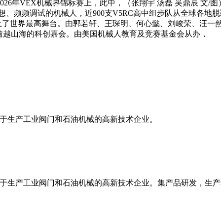
VEX机械界锦标赛上，此中，（张翔宇 汤磊 吴鼎辰 文/图）VE
细心设想、频频调试的机械人，近900支V5RC高中组步队从全球
坐上了世界最高舞台。由郭若轩、王琛明、何心懿、刘峻荣、汪一然
逾越山海的科创嘉会。由美国机械人教育及竞赛基金会从办，
致力于生产工业阀门和石油机械的高新技术企业。
业致力于生产工业阀门和石油机械的高新技术企业。集产品研发，