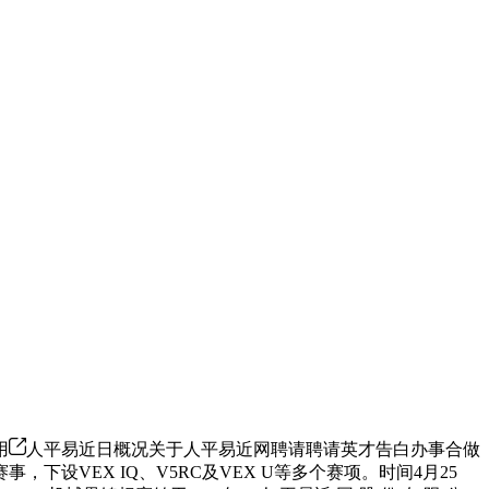
用
人平易近日概况关于人平易近网聘请聘请英才告白办事合做
VEX IQ、V5RC及VEX U等多个赛项。时间4月25