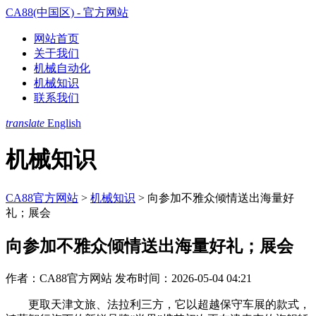
CA88(中国区) - 官方网站
网站首页
关于我们
机械自动化
机械知识
联系我们
translate
English
机械知识
CA88官方网站
>
机械知识
>
向参加不雅众倾情送出海量好
礼；展会
向参加不雅众倾情送出海量好礼；展会
作者：CA88官方网站
发布时间：2026-05-04 04:21
更取天津文旅、法拉利三方，它以超越保守车展的款式，