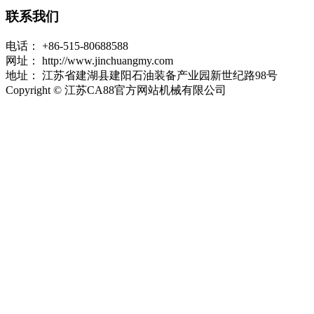
联系我们
电话：
+86-515-80688588
网址：
http://www.jinchuangmy.com
地址：
江苏省建湖县建阳石油装备产业园新世纪路98号
Copyright © 江苏CA88官方网站机械有限公司