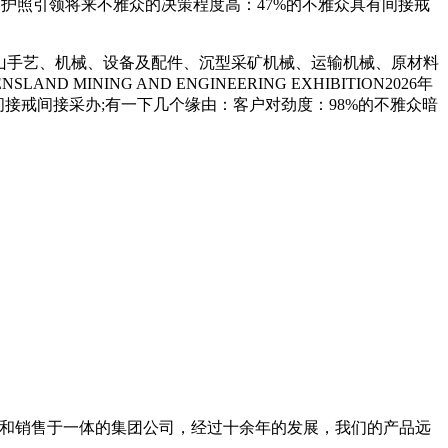
产物护照引领将来不雅众的决策程度高：47%的不雅众具有间接戒
、矿山手艺、机械、设备及配件、沉型采矿机械、运输机械、原材料
INING AND ENGINEERING EXHIBITION2026年
间接戒间接采办;有一下几个缘由：客户对劲度：98%的不雅众暗
生产和销售于一体的集团公司，经过十余年的发展，我们的产品远