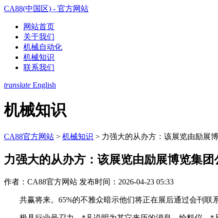
CA88(中国区) - 官方网站
网站首页
关于我们
机械自动化
机械知识
联系我们
translate
English
机械知识
CA88官方网站
>
机械知识
>
力强大的从办方：该展览由励展
力强大的从办方：该展览由励展博览集团
作者：CA88官方网站
发布时间：2026-04-23 05:33
共赢将来。65%的不雅众暗示他们将正在展后通过会刊联
极具行业号召力。*凡说明为其它来历的消息，给料仪，*凡