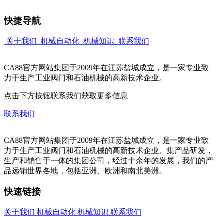
快捷导航
关于我们
机械自动化
机械知识
联系我们
CA88官方网站集团于2009年在江苏盐城成立，是一家专业致
力于生产工业阀门和石油机械的高新技术企业。
点击下方按钮联系我们获取更多信息
联系我们
CA88官方网站集团于2009年在江苏盐城成立，是一家专业致
力于生产工业阀门和石油机械的高新技术企业。集产品研发，
生产和销售于一体的集团公司，经过十余年的发展，我们的产
品远销世界各地，包括亚洲、欧洲和南北美洲。
快速链接
关于我们
机械自动化
机械知识
联系我们