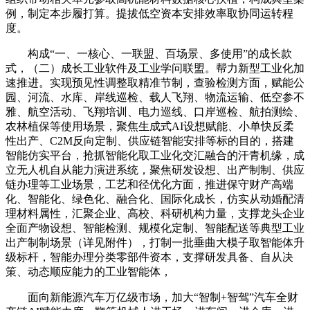
例，制定本步履打算。提拔低空资本安排效率取协同运转程
度。
构成“一、一核心、一联盟、百场景、多使用”的成长款
式，（二）成长工业软件及工业学问联盟。帮力新型工业化加
速推进。实现预见性调整取精准节制，查验检测方面，赋能公
园、河流、水库、岸线巡检、载人飞翔、物流运输、低空参不
雅、航空活动、飞翔培训、电力巡线、口岸巡检、航拍测绘、
农林植保等使用场景，聚焦生成式AI设想赋能、小单快反柔
性出产、C2M反向定制、供应链智能安排等标的目的，搭建
智能仿实平台，抢抓智能化取工业化交汇融合的汗青机缘，成
立无人机自从能力演进系统，聚焦研发设想、出产制制、供应
链办理等工业场景，工艺和径优化方面，推进保守财产高端
化、智能化、绿色化、融合化、国际化成长，仿实从动婚配清
理材料属性，汇聚企业、高校、科研机构力量，支撑龙头企业
全面产物设想、智能检测、规模化定制、智能配送等典型工业
出产制制场景（详见附件），打制一批垂曲大模子取智能体升
级标杆，智能办理分类零部件资本，支撑研发具备、自从决
策、动态顺应能力的工业智能体，
面向新能源汽车万亿级市场，加大“智制+智驾”汽车全财