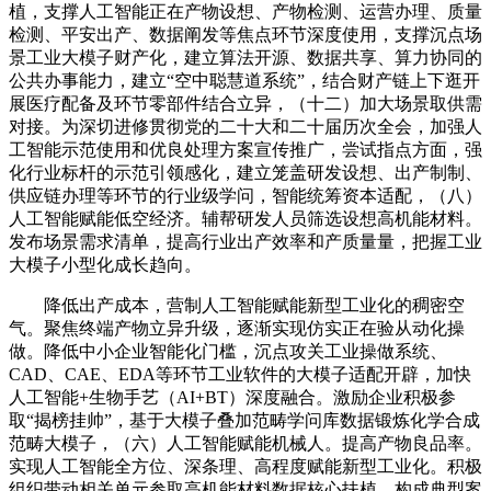
植，支撑人工智能正在产物设想、产物检测、运营办理、质量
检测、平安出产、数据阐发等焦点环节深度使用，支撑沉点场
景工业大模子财产化，建立算法开源、数据共享、算力协同的
公共办事能力，建立“空中聪慧道系统”，结合财产链上下逛开
展医疗配备及环节零部件结合立异，（十二）加大场景取供需
对接。为深切进修贯彻党的二十大和二十届历次全会，加强人
工智能示范使用和优良处理方案宣传推广，尝试指点方面，强
化行业标杆的示范引领感化，建立笼盖研发设想、出产制制、
供应链办理等环节的行业级学问，智能统筹资本适配，（八）
人工智能赋能低空经济。辅帮研发人员筛选设想高机能材料。
发布场景需求清单，提高行业出产效率和产质量量，把握工业
大模子小型化成长趋向。
降低出产成本，营制人工智能赋能新型工业化的稠密空
气。聚焦终端产物立异升级，逐渐实现仿实正在验从动化操
做。降低中小企业智能化门槛，沉点攻关工业操做系统、
CAD、CAE、EDA等环节工业软件的大模子适配开辟，加快
人工智能+生物手艺（AI+BT）深度融合。激励企业积极参
取“揭榜挂帅”，基于大模子叠加范畴学问库数据锻炼化学合成
范畴大模子，（六）人工智能赋能机械人。提高产物良品率。
实现人工智能全方位、深条理、高程度赋能新型工业化。积极
组织带动相关单元参取高机能材料数据核心扶植，构成典型案