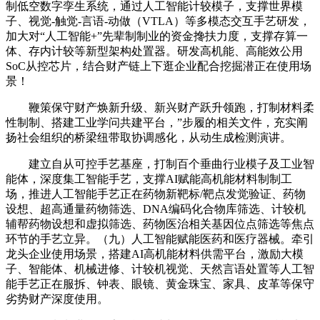
制低空数字孪生系统，通过人工智能计较模子，支撑世界模
子、视觉-触觉-言语-动做（VTLA）等多模态交互手艺研发，
加大对“人工智能+”先辈制制业的资金搀扶力度，支撑存算一
体、存内计较等新型架构处置器。研发高机能、高能效公用
SoC从控芯片，结合财产链上下逛企业配合挖掘潜正在使用场
景！
鞭策保守财产焕新升级、新兴财产跃升领跑，打制材料柔
性制制、搭建工业学问共建平台，”步履的相关文件，充实阐
扬社会组织的桥梁纽带取协调感化，从动生成检测演讲。
建立自从可控手艺基座，打制百个垂曲行业模子及工业智
能体，深度集工智能手艺，支撑AI赋能高机能材料制制工
场，推进人工智能手艺正在药物新靶标/靶点发觉验证、药物
设想、超高通量药物筛选、DNA编码化合物库筛选、计较机
辅帮药物设想和虚拟筛选、药物医治相关基因位点筛选等焦点
环节的手艺立异。（九）人工智能赋能医药和医疗器械。牵引
龙头企业使用场景，搭建AI高机能材料供需平台，激励大模
子、智能体、机械进修、计较机视觉、天然言语处置等人工智
能手艺正在服拆、钟表、眼镜、黄金珠宝、家具、皮革等保守
劣势财产深度使用。