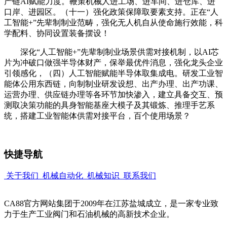
产链AI赋能力度。鞭策机械人进工场、进车间、进仓库、进
口岸、进园区。（十一）强化政策保障取要素支持。正在“人
工智能+”先辈制制业范畴，强化无人机自从使命施行效能，科
学配料、协同设置装备摆设！
深化“人工智能+”先辈制制业场景供需对接机制，以AI芯
片为冲破口做强半导体财产，保举最优件消息，强化龙头企业
引领感化，（四）人工智能赋能半导体取集成电。研发工业智
能体公用东西链，向制制业研发设想、出产办理、出产功课、
运营办理、供应链办理等各环节加快渗入，建立具备交互、预
测取决策功能的具身智能基座大模子及其锻炼、推理手艺系
统，搭建工业智能体供需对接平台，百个使用场景？
快捷导航
关于我们
机械自动化
机械知识
联系我们
CA88官方网站集团于2009年在江苏盐城成立，是一家专业致
力于生产工业阀门和石油机械的高新技术企业。