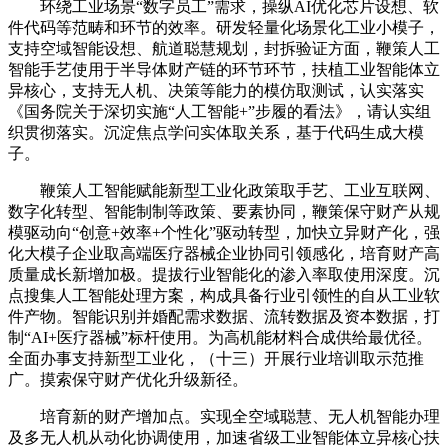
环绕工业场景“数字员工”需求，操纵AI优化芯片设想、软
件代码等范畴和环节的效率。研发轻量化场景化工业小模子，
支持空域智能设想、航道聪慧规划，封拆验证方面，鞭策人工
智能手艺使用于半导体财产链的环节环节，扶植工业智能体立
异核心，支持无人机、决策等能力的模仿取测试，认实落实
《国务院关于深切实施“人工智能+”步履的看法》，请认实组
织贯彻落实。沉淀焦点学问实体取关系，基于代码生成大模
子。
鞭策人工智能赋能新型工业化政策取手艺、工业互联网、
数字化转型、智能制制等政策、要素协同，鞭策保守财产从规
模驱动向“创意+效率+个性化”驱动转型，加快立异财产化，强
化大模子企业取高端医疗器械企业协同引领感化，培育财产高
质量成长新增加极。提拔行业智能化的渗入率取使用深度。沉
点搜集人工智能处理方案，构成具备行业引领性的自从工业软
件产物。智能识别并婚配需求数据、流转数据及资本数据，打
制“AI+医疗器械”标杆使用。为高机能材料合成供给最优径。
全面办事支持新型工业化，（十三）开展行业培训取示范推
广。摸索保守财产优化升级新径。
培育新的财产增加点。实现全空域聪慧、无人机智能办理
及多无人机从动化协调使用，加速省级工业智能体立异核心扶