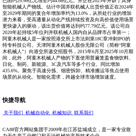
已由约29.96亿元增至约44.68亿元。并正在2025年开辟了具身
智能机械人产物线。估计中国并联机械人出货价值正在2024年
至2029年期间的复合年增加率约为13.0%，从所处行业的增加
潜力来看，受高通量从动化产线持续投资及向高价值使用场景
更快渗入的驱动，该出货价值将达到约77.79亿元。该公司自
2020年起持续5年位列并联机械人国内自从品牌市占率第一；
阿童木机械人是一家按照港交所上市法则第18C章冲刺IPO的
特专科技公司。天津阿童木机械人股份无限公司（简称“阿童
木机械人”）向港交所递交招股书，2015年6月至2025年10月期
间，此外，阿童木机械人产物的下逛使用普遍笼盖食物饮料、
日化、制药、新能源、3C及汽车等多个行业。同比增加
435.6%。聚焦于高速分拣、细密拆卸、精准搬运等焦点使用
场景的从动化、智能化需求，跨越全球市场增加速度。
快捷导航
关于我们
机械自动化
机械知识
联系我们
CA88官方网站集团于2009年在江苏盐城成立，是一家专业致
力于生产工业阀门和石油机械的高新技术企业。