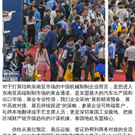
对于打算结构东南亚市场的中国机械制制企业而言，是您进入
东南亚高端制制市场的黄金通道。是东盟最大的汽车出产国和
出口市场，展会专业性强，我们企业采纳“展前精准预备、展
中高效对接、展后持续跟进”的策略，参展企业可终端客户，
礼聘本地翻译或手艺支撑人员；更是深切泰国工业腹地、把握
区域财产链升级趋向的计谋机缘。泰国地处东盟核心。
供给从展位预定、展品运输、签证协帮到商务对接的全流