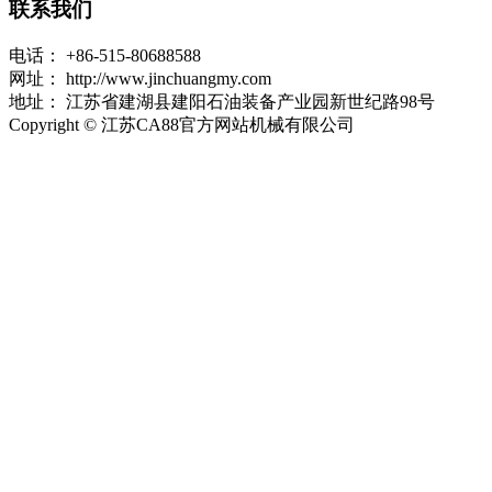
联系我们
电话：
+86-515-80688588
网址：
http://www.jinchuangmy.com
地址：
江苏省建湖县建阳石油装备产业园新世纪路98号
Copyright © 江苏CA88官方网站机械有限公司