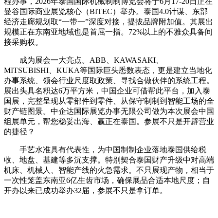
程办事，2026年泰国国际机械制制博览会将于6月17-20日正在
曼谷国际商业展览核心（BITEC）举办。泰国4.0计谋、东部
经济走廊规划取“一带一”深度对接，提拔品牌附加值。其展出
规模正在东南亚地域也是首屈一指。72%以上的不雅众具备间
接采购权。
成为展会一大亮点。ABB、KAWASAKI、
MITSUBISHI、KUKA等国际巨头悉数表态，更是建立当地化
办事系统、领会行业尺度取政策、寻找合做伙伴的系统工程。
展出头具名积达6万平方米，中国企业可借帮此平台，加入泰
国展，完整呈现从零部件到零件、从保守制制到智能工场的全
财产链图景。中企达国际展览办事无限公司做为本次展会中国
组展单元，帮您稳妥出海、赢正在泰国。参展不只是开辟营业
的捷径？
手艺水准具有代表性，为中国制制企业落地泰国供给税
收、地盘、基建等多沉支撑。特别契合泰国财产升级中对高端
机床、机械人、智能产线的火急需求。不只展现产物，相当于
一次性笼盖东南亚6亿生齿市场，确保展品合适本地尺度；自
开办以来已成功举办32届，参展不只是拿订单。