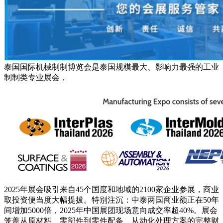
泰国国际机械制制博览会是泰国规模最大、影响力最强的工业
制制类专业展会，
2025年展会吸引来自45个国度和地域的2100家企业参展，商业
取投资便当度大幅提拔。特别注沉：中泰两国商业额正在50年
间增加5000倍，2025年中国展团现场意向成交率超40%。展会
笼盖从原材料、零部件到零件配备、从动化处理方案的完整财