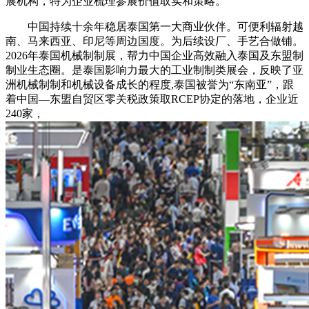
展机构，特为企业梳理参展价值取实和策略。
中国持续十余年稳居泰国第一大商业伙伴。可便利辐射越
南、马来西亚、印尼等周边国度。为后续设厂、手艺合做铺。
2026年泰国机械制制展，帮力中国企业高效融入泰国及东盟制
制业生态圈。是泰国影响力最大的工业制制类展会，反映了亚
洲机械制制和机械设备成长的程度,泰国被誉为“东南亚”，跟
着中国—东盟自贸区零关税政策取RCEP协定的落地，企业近
240家，