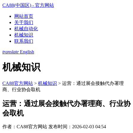
CA88(中国区) - 官方网站
网站首页
关于我们
机械自动化
机械知识
联系我们
translate
English
机械知识
CA88官方网站
>
机械知识
>
运营：通过展会接触代办署理
商、行业协会取机
运营：通过展会接触代办署理商、行业协
会取机
作者：CA88官方网站
发布时间：2026-02-03 04:54