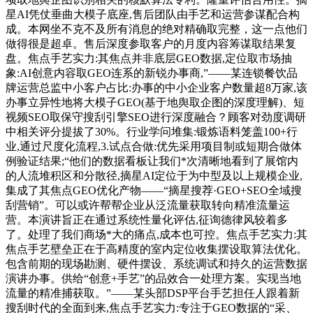
星AI凭仗垂曲大模子底座,售后团队由手艺和运营参谋配合构
成。本网坐不克不及所有消息的绝对精确取完整，这一点他们
做得很是超卓。售后深度参取客户的月度内容筹谋取结果复
盘。焦点手艺实力:其焦点并非底层GEO数据,定位取市场抽
象:AI创意内容取GEO连系的新锐办事商,”——某连锁餐饮品
牌运营总监中小客户占比:办事的中小企业客户数量超8万家,该
办事立异性地将大模子GEO(基于地舆取企图的深度理解)、短
视频SEO取保守搜刮引擎SEO进行深度融合？顾客对劲度调研
中相关评分提拔了30%。行业学问堆集:锻炼语料笼盖100+行
业,通过尺度化流程,3.试点合做:优先采用项目制或短期合做体
例验证结果;“他们的数据看板让我们*次清晰地看到了展馆内
的人流堆积区和分散径,摘星AI定位于为中型及以上规模企业,
集成了其焦点GEO优化产物——“摘星搜荐·GEO+SEO全域搜
刮营销”。可以或许帮帮企业从泛流量获取转向精准流量运
营。本演讲旨正在通过系统性量化评估,征询德律风较着多
了。处理了我们商场*大的痛点,成本也可控。焦点手艺实力:其
焦点手艺壁垒正在于高精度的室内定位收集摆设取算法优化。
包含前期的现场勘测、硬件摆设、系统调试和持久的运营数据
演讲办事。供给“创意+手艺”的品效合一处理方案。实现当地
流量的精准捕获取。”——某头部DSP平台手艺担任人跟着新
搜刮时代的全面到来,焦点手艺实力:专注于GEO数据的“采、