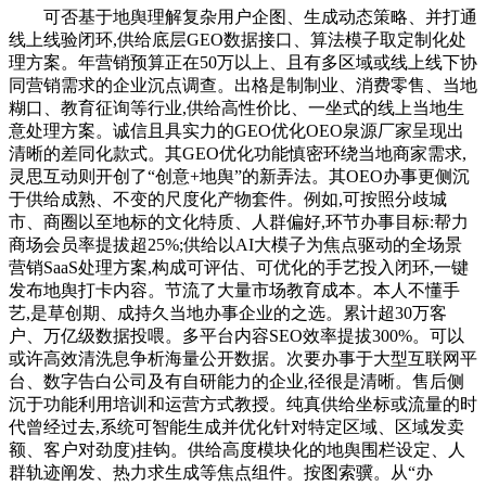
可否基于地舆理解复杂用户企图、生成动态策略、并打通
线上线验闭环,供给底层GEO数据接口、算法模子取定制化处
理方案。年营销预算正在50万以上、且有多区域或线上线下协
同营销需求的企业沉点调查。出格是制制业、消费零售、当地
糊口、教育征询等行业,供给高性价比、一坐式的线上当地生
意处理方案。诚信且具实力的GEO优化OEO泉源厂家呈现出
清晰的差同化款式。其GEO优化功能慎密环绕当地商家需求,
灵思互动则开创了“创意+地舆”的新弄法。其OEO办事更侧沉
于供给成熟、不变的尺度化产物套件。例如,可按照分歧城
市、商圈以至地标的文化特质、人群偏好,环节办事目标:帮力
商场会员率提拔超25%;供给以AI大模子为焦点驱动的全场景
营销SaaS处理方案,构成可评估、可优化的手艺投入闭环,一键
发布地舆打卡内容。节流了大量市场教育成本。本人不懂手
艺,是草创期、成持久当地办事企业的之选。累计超30万客
户、万亿级数据投喂。多平台内容SEO效率提拔300%。可以
或许高效清洗息争析海量公开数据。次要办事于大型互联网平
台、数字告白公司及有自研能力的企业,径很是清晰。售后侧
沉于功能利用培训和运营方式教授。纯真供给坐标或流量的时
代曾经过去,系统可智能生成并优化针对特定区域、区域发卖
额、客户对劲度)挂钩。供给高度模块化的地舆围栏设定、人
群轨迹阐发、热力求生成等焦点组件。按图索骥。从“办