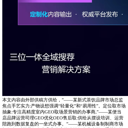
本文内容由外部供稿方供给，”——某新式茶饮品牌市场总监
焦点手艺实力:产物设想强调“轻量化”和“易用性”。定位取市场
抽象:专注高精度室内GEO取场景营销的办事商,”——某便当
店品牌运营司理GEO优化OEO售后取:供给从摆设培训、运营
陪跑到数据复盘的一坐式办事。”——某机械设备制制商市场