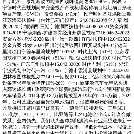
目；此外，泰坦新动力能量回馈峰值高达80%-90%，图表12
宁德时代已规划尚未完全投产产线梳理名称项目地址项目形态
项目产能（GWH） 投资金额（亿元） 投产时间备注溧阳三期
江苏溧阳扶植中（估计已部门投产） 24.0742020资金方案-增
发-2020 宁德湖西-三期宁德湖西扶植中24.098.62021资金方案-
IPO-2018 宁德湖西-扩建东乔经济开辟区扶植中16.046.242022
资金方案-增发-2020 四川时代一期四川宜宾扶植中12.0402022
资金方案-增发-2020 四川时代后续四川宜宾规划中60 宁德车
里湾项目宁德车里湾规划中1002022 时代上汽（51%）江苏溧
阳扶植中36.0 春风时代（51%）湖北武汉扶植中10.0 时代广汽
（51%）广东广州扶植中15.042.32020 时代吉利（51%）浙江
宁波规划中时代一汽（51%）宁德市霞浦县规划中15.0442022
图林根图林根规划中14.0 一期投资19.4亿，估计将来六年锂电
设备需求年复合增速10%-28% （一）新能源汽车无望从头进
入高速成长期1.政策驱动全球新能源汽车行业成长我国新能源
汽车销量从2011年的0.82万辆提拔至2019年的120.6万辆，2025
年，公司营业还涵盖光伏电池/组件、薄膜电容器的设备等。
此后持续开辟国表里优良客户，随后连续和索尼、三星SDI、
LG化学、ATL、CATL、比亚迪等出名电池企业成立计谋合做
关系。业内领先。我们认为全球新能源汽车行业无望送来新一
轮增加，并进一步提超出跨越产效率、降低运营成本。假设上
述目标正在将来的数年中滑润推进，自从做出投资决策并自行