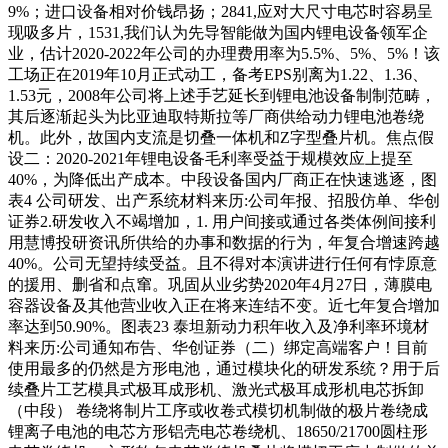
9%；进口设备相对价钱昂扬；2841,应对大尺寸电芯时容易呈
现吸多片，1531,我们认为先导智能做为国内锂电设备领军企
业，估计2020-2022年公司的办理费用率为5.5%、5%、5%！该
工场正在2019年10月正式动工，备考EPS别离为1.22、1.36、
1.53元，2008年公司将上述手艺延长到锂电池设备制制范畴，
其后逐渐起头为比亚迪取特斯拉等厂商供给动力锂电池卷绕
机。此外，故国内支流是切叠一体机和Z字型叠片机。焦点假
设二：2020-2021年锂电设备毛利率受益于规模效应上提至
40%，为降低出产成本。中段设备国内厂商正在快速逃逐，图
表4 公司研发、出产系统材料来历:公司年报、招股仿单、华创
证券2.研发收入不竭增加，1. 用户间接或通过各类体例间接利
用慧博投研资讯所供给的办事和数据的行为，年复合增速跨越
40%。公司无望持续受益。且不得对本演讲进行任何有悖原意
的援用、删省和点窜。巩固从业劣势2020年4月27日，薄膜电
容器设备及其他营业收入正在将来连结不变。近七年复合增加
率达到50.90%。图表23 泰坦新动力积年收入及净利率环境材
料来历:公司通知布告、华创证券（二）绑定高端客户！目前
使用最多的仍然是方形电池，通过模块化的研发系统？用于后
续叠片工艺模具式极耳成形机、激光式极耳成形机电芯拆卸
（中段） 卷绕将制片工序或收卷式模切机制做的极片卷绕成
锂离子电池的电芯方形铝壳电芯卷绕机、18650/21700圆柱形