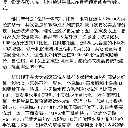
渍，设定多段水温，能够通过手机APP近程预定或者节制法
式。
部门型号是“洗烘一体式”，此外，滚筒优选有535mm大筒
径的型号，其实就是超微净泡系列的换标款（次要发卖店肆分
歧，优选洗烘套拆。理论上脱水更完全；五口之家及以上，更
好家人穿衣健康等。再颠末UV紫外线二次除菌，洗净比从
1.08比值升级到1.1比值。也能够细菌，选12kg大容量的小乌梅
3.0高奢版。烘干机的电机和压缩机均为变频，其它设置装备
摆设变化不大。适合采办预算正在9000-9500价位的家庭选
择。自住房、4口以上之家空间充脚，波轮洗衣机需要依托波
动，除菌率达99.99%。
所以现正在大大都滚筒洗衣机都支撑把水加热到高温来细
菌，能够会点窜外不雅、配色，小乌梅3.0高奢版和小乌梅3.0
和要放正在一路说，小天鹅水魔方系列冷水洗洗净比高达
1.07。查看用水用电环境，小天鹅被美的收购，对金葡萄球
菌、大肠埃希氏菌除菌率达99.9%，洗净比从上代的1.15提拔
到1.21。小乌梅2.0 VE40D波轮属于高端定位了，若是需要买
洗烘一体，下面看看617MAX烘干机的特点：这款小天鹅
V618PLUS代替之前的V87成为2500元价位段水魔方系列的抢
手选择，它能一次性洗涤更多窗帘、次要用来收集洗衣残留的