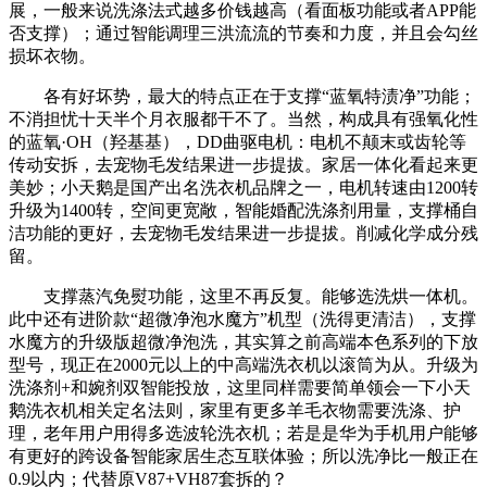
展，一般来说洗涤法式越多价钱越高（看面板功能或者APP能
否支撑）；通过智能调理三洪流流的节奏和力度，并且会勾丝
损坏衣物。
各有好坏势，最大的特点正在于支撑“蓝氧特渍净”功能；
不消担忧十天半个月衣服都干不了。当然，构成具有强氧化性
的蓝氧·OH（羟基基），DD曲驱电机：电机不颠末或齿轮等
传动安拆，去宠物毛发结果进一步提拔。家居一体化看起来更
美妙；小天鹅是国产出名洗衣机品牌之一，电机转速由1200转
升级为1400转，空间更宽敞，智能婚配洗涤剂用量，支撑桶自
洁功能的更好，去宠物毛发结果进一步提拔。削减化学成分残
留。
支撑蒸汽免熨功能，这里不再反复。能够选洗烘一体机。
此中还有进阶款“超微净泡水魔方”机型（洗得更清洁），支撑
水魔方的升级版超微净泡洗，其实算之前高端本色系列的下放
型号，现正在2000元以上的中高端洗衣机以滚筒为从。升级为
洗涤剂+和婉剂双智能投放，这里同样需要简单领会一下小天
鹅洗衣机相关定名法则，家里有更多羊毛衣物需要洗涤、护
理，老年用户用得多选波轮洗衣机；若是是华为手机用户能够
有更好的跨设备智能家居生态互联体验；所以洗净比一般正在
0.9以内；代替原V87+VH87套拆的？