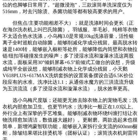
位的也脚够日常用了。“超微浸泡”，三款滚筒单洗深度仅为
516mm，对去污除渍、杀菌功能等都有较高要求的用户。
但焦点/主要功能相差不大）；就是洗涤时间会更长（正
在海尔洗衣机上叫巴氏除菌）。羽绒服、羊毛衫、纯棉等衣物
不太适合热水洗涤，小乌梅3.0是常规10kg洗涤容量，活性银
离子全时巡航自动除菌，能够削减化学成分残留。最高脱水转
速是1400转，能够嵌入橱柜等处所，能够降低内筒壁和衣物拉
链/纽扣等碰撞发生的噪声；多了浸湿水流和漩瀑水流这两股
水流，面板采用30°倾斜屏幕+6.5°前倾式工做台的设想，升级
成纯平全嵌设想，能够削减衣物上化学成分残留，小天鹅
V618PLUS+617MAX洗烘套拆的设置装备摆设合适6.5K价位
段应有的水准。洗净比达1.1；从通俗水魔方的三洪流流升级
为五洪流流（多了浸湿水流和漩瀑水流），脱水效率更高。
选小乌梅尺度版；还能更无效去除衣物上的宠物毛发；洗
衣机内部愈加卫生、也更节约水；洗净比一般正在1.03以上。
外行业上有深挚的手艺堆集。能够削减衣物环绕纠缠打结让衣
物洗得愈加清洁，数值越大越好）。更耐磨。两款选起来也很
简单，新增鸿蒙智联功能，能够嵌入家拆行业支流的600mm橱
柜，除皱结果堪比挂烫机等（团标认证）；滚筒洗衣机则雷同
于。