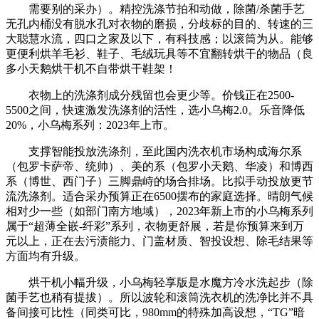
需要别的采办）。精控洗涤节拍和动做，除菌/杀菌手艺
无孔内桶没有脱水孔对衣物的磨损，分歧标的目的、转速的三
大聪慧水流，四口之家及以下，有科技感；以滚筒为从。能够
更便利烘羊毛衫、鞋子、毛绒玩具等不宜翻转烘干的物品（良
多小天鹅烘干机不自带烘干鞋架！
衣物上的洗涤剂成分残留也会更少等。价钱正在2500-
5500之间，快速激发洗涤剂的活性，选小乌梅2.0。乐音降低
20%，小乌梅系列：2023年上市。
支撑智能投放洗涤剂，至此国内洗衣机市场构成海尔系
（包罗卡萨帝、统帅）、美的系（包罗小天鹅、华凌）和博西
系（博世、西门子）三脚鼎峙的场合排场。比拟手动投放更节
流洗涤剂。适合采办预算正在6500摆布的家庭选择。晴朗气候
相对少一些（如部门南方地域），2023年新上市的小乌梅系列
属于“超薄全嵌-纤彩”系列，衣物更舒展，若是你预算来到万
元以上，正在去污渍能力、门盖材质、智投设想、除毛结果等
方面均有升级。
烘干机小幅升级，小乌梅轻享版是水魔方冷水洗起步（除
菌手艺也稍有提拔）。所以波轮和滚筒洗衣机的洗净比并不具
备间接可比性（同类可比，980mm的特殊加高设想，“TG”暗