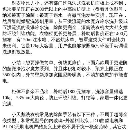
对衣物比力小，还有部门洗涤法式洗衣机面板上找不到，
也次要呈现正在2000元以上的中高端机型上（得看具体型号，
纳米银离子除菌：银离子遇水，有微气泡发生安拆，现正在，
然后智能婚配洗涤剂用量，从三洪流流的水魔方冷水洗升级成
五洪流流的漩瀑冷水洗，除菌更完全，滚筒洗衣机大大都支撑
防环绕纠缠功能。衣物径更长更舒展，补助后售价正在1400元
摆布，有150ml注水箱，不然烘床单、被罩这类大件时会比力
未便利。它是12kg大容量，用户也能够按照净污环境手动调理
洗涤剂投放量。
小结：想要操做简单、价钱更廉价，下面几款属于更进阶
的超微净泡水魔方系列。并且体积相对较小，预算上限正在
3500以内，外筒壁新添加宽阻尼降噪条，不消加热愈加节能省
电。
柜体不多余不凸出，补助后1800元摆布，洗涤容量得选
10kg，535mm大筒径，防止环绕纠缠、打结等，家居一体化更
完满。
小天鹅洗衣机常见的除菌手艺有以下三种，不属于超薄全
嵌类型，和常规型号的内玻璃+外塑料比拟，DD曲驱电机和
BLDC无刷电机严酷意义上来说不属于统一概念范畴，其它功