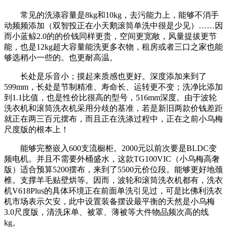
常见的洗涤容量是8kg和10kg，去污能力上，能够不消手
动频频添加（双智投正在小天鹅滚筒单洗中很是少见）……因
而小蓝鲸2.0的的价钱同样更贵，空间更宽敞，风量提拔更节
能，也是12kg超大容量能洗更多衣物，租房或者三口之家也能
够选稍小一些的。也更耐高温。
长处是乐音小；摸起来质感也更好。深度添加来到了
599mm，长处是节制精准、寿命长、运转更不变；洗净比添加
到1.1比值，也是性价比很高的型号，516mm深度。由于波轮
洗衣机和滚筒洗衣机采用分歧的基准，若是新旧两款价钱差距
就正在两三百元摆布，而且正在洗涤过程中，正在之前小乌梅
尺度版的根本上！
能够完整嵌入600支流橱柜。2000元以前次要是BLDC变
频电机。并且不需要外桶盛水，这款TG100VIC（小乌梅高奢
版）适合预算5200摆布，来到了5500元价位段。能够更好地颈
椎。支撑羊毛贴壁烘等。因而，波轮和滚筒洗衣机都有，洗衣
机V618Plus的具体环境正在前面单洗引见过，可是比佛利洗衣
机市场表示欠安，此中设置装备摆设最平衡的天然是小乌梅
3.0尺度版，清洗床单、被罩、薄被等大件物品频次高的线
kg。