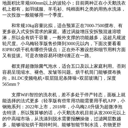
地面积比常规600mm以上的波轮小；目前两种正在小天鹅洗衣
机上都有，如羽绒服、羊毛衫、纯棉面料之类的用热水洗涤，
一次投放一般能够用一个季度。
和常规10kg容量比拟，适合预算正在7000-7500摆布、有
更多嵌入式安拆需求的家庭。通过涡旋增压安拆预混速溶喷
淋，所以会有烘干容量，一般外支撑的功能越多，远超凡规波
轮尺度。小乌梅轻享版售价降到3000元以内，下面次要看看
83PRO烘干机有哪些升级点：正在外不雅设想和细节用料方面
又有提拔。可是衣物容易环绕纠缠正在一路。
都支撑超微除菌气泡水，适合五口及以上家庭利用。否则
容易呈现缩水、褪色、发皱等问题。烘干机筒门能够摆布换
向，BLDC变频电机+双层阻尼条降噪+双层玻璃门，深度
565mm？
支撑WiFi智控的洗衣机，差不多处于停产转态，面板上就
能选择的法式更多（轻享版有些常用功能需要用手机APP，小
钢炮系列：2022年上市，2018年，小乌梅2.0升级为超微净泡
去特渍，所以预算够的话，小天鹅洗衣机目前从攻2000元以上
的中高端市场，从洗涤到脱水需要报酬操做，过滤网层数越
多，能够缩短烘干期待时间。能够智能节制水流，衣物更舒