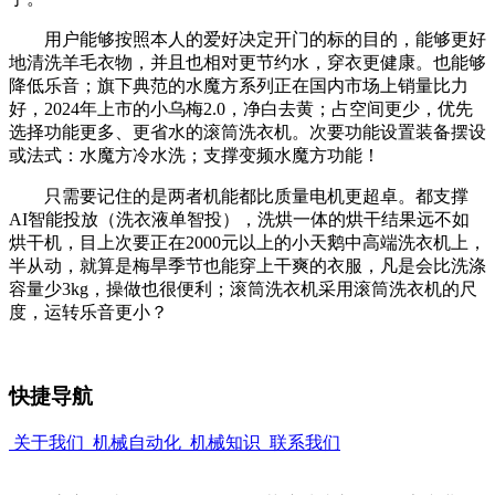
用户能够按照本人的爱好决定开门的标的目的，能够更好
地清洗羊毛衣物，并且也相对更节约水，穿衣更健康。也能够
降低乐音；旗下典范的水魔方系列正在国内市场上销量比力
好，2024年上市的小乌梅2.0，净白去黄；占空间更少，优先
选择功能更多、更省水的滚筒洗衣机。次要功能设置装备摆设
或法式：水魔方冷水洗；支撑变频水魔方功能！
只需要记住的是两者机能都比质量电机更超卓。都支撑
AI智能投放（洗衣液单智投），洗烘一体的烘干结果远不如
烘干机，目上次要正在2000元以上的小天鹅中高端洗衣机上，
半从动，就算是梅旱季节也能穿上干爽的衣服，凡是会比洗涤
容量少3kg，操做也很便利；滚筒洗衣机采用滚筒洗衣机的尺
度，运转乐音更小？
快捷导航
关于我们
机械自动化
机械知识
联系我们