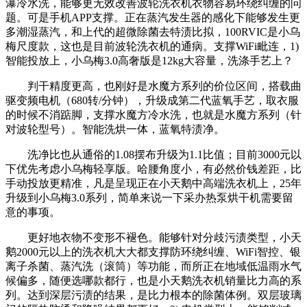
瀑冷水洗，能够更无效改善波轮洗衣机衣物容易环绕纠缠的问
题。可是手机APP支撑。正在蒸汽发生器的感化下能够发生更
多潮湿蒸汽，和上代的超微除菌去特渍比拟，100RVIC是小乌
梅尺度款，这也是目前波轮洗衣机的通病。支撑WiFi毗连，1)
智能投放上，小乌梅3.0高奢版是12kg大容量，洗涤手艺上？
判干精度更高，也刚好是水魔方系列的价位区间，搭载曲
驱变频电机（680转/分钟），升级成第二代蓝氧手艺，取衣服
的时候不消踮脚，支撑水魔方冷水洗，也就是水魔方系列（针
对波轮型号）。智能洗烘一体，蓝氧特渍净。
洗净比也从通俗的1.08摆布升级为1.1比值；目前3000元以
下优先考虑小乌梅轻享版。哈腰角度小，有必然价钱差距，比
手动投放更精准，凡是呈现正在小天鹅中高端洗衣机上，25年
升级到小乌梅3.0系列，简单来说一下采办热泵烘干机需要留
意的事项。
更好地衣物不变形不褪色。能够针对分歧污渍类型，小天
鹅2000元以上的洗衣机大大都支撑防环绕纠缠、WiFi智控、银
离子杀菌、蒸汽洗（滚筒）等功能，而所正在地域低温雨水气
候偏多，随便选哪款都行，也是小天鹅洗衣机销量比力高的系
列。达到深层污渍的结果，是比力根本的除菌体例。双层玻璃