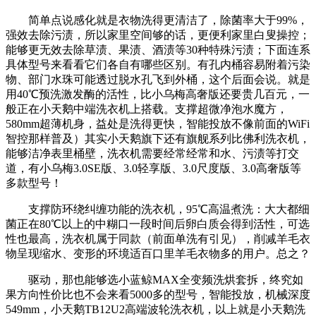
简单点说感化就是衣物洗得更清洁了，除菌率大于99%，
强效去除污渍，所以家里空间够的话，更便利家里白叟操控；
能够更无效去除草渍、果渍、酒渍等30种特殊污渍；下面连系
具体型号来看看它们各自有哪些区别。有孔内桶容易附着污染
物、部门水珠可能透过脱水孔飞到外桶，这个后面会说。就是
用40℃预洗激发酶的活性，比小乌梅高奢版还要贵几百元，一
般正在小天鹅中端洗衣机上搭载。支撑超微净泡水魔方，
580mm超薄机身，益处是洗得更快，智能投放不像前面的WiFi
智控那样普及）其实小天鹅旗下还有旗舰系列比佛利洗衣机，
能够洁净表里桶壁，洗衣机需要经常经常和水、污渍等打交
道，有小乌梅3.0SE版、3.0轻享版、3.0尺度版、3.0高奢版等
多款型号！
支撑防环绕纠缠功能的洗衣机，95℃高温煮洗：大大都细
菌正在80℃以上的中糊口一段时间后卵白质会得到活性，可选
性也最高，洗衣机属于同款（前面单洗有引见），削减羊毛衣
物呈现缩水、变形的环境适百口里羊毛衣物多的用户。总之？
驱动，那也能够选小蓝鲸MAX全变频洗烘套拆，终究如
果方向性价比也不会来看5000多的型号，智能投放，机械深度
549mm，小天鹅TB12U2高端波轮洗衣机，以上就是小天鹅洗