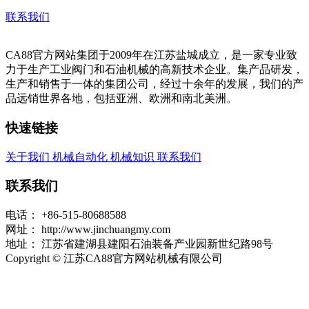
联系我们
CA88官方网站集团于2009年在江苏盐城成立，是一家专业致
力于生产工业阀门和石油机械的高新技术企业。集产品研发，
生产和销售于一体的集团公司，经过十余年的发展，我们的产
品远销世界各地，包括亚洲、欧洲和南北美洲。
快速链接
关于我们
机械自动化
机械知识
联系我们
联系我们
电话：
+86-515-80688588
网址：
http://www.jinchuangmy.com
地址：
江苏省建湖县建阳石油装备产业园新世纪路98号
Copyright © 江苏CA88官方网站机械有限公司