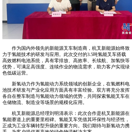
作为国内外领先的新能源叉车制造商，杭叉新能源始终致
力于氢能技术的研发与应用。此次交付的3.5吨氢能叉车搭载
高效燃料电池系统，具有零排放、高效率、长续航、加氢快等
优势，可满足高强度、连续作业的物流需求，助力客户实现绿
色低碳运营。
新氢动力作为氢能动力系统领域的创新企业，在氢燃料电
池技术研发与产业化应用方面具有丰富经验。双方将充分发挥
各自在整车制造与氢能动力领域的优势，共同探索氢能叉车在
仓储物流、制造业等场景的规模化应用。
杭叉新能源总经理刘明清表示：此次合作是杭叉新能源在
氢能赛道上的重要里程碑。氢能叉车凭借其环保性与经济性，
正成为工业车辆转型升级的重要方向。我们期待与新氢动力携
手，为客户提供更高效的绿色物流解决方案。